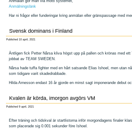
Anmälan gör man via motti systemet,
Anmälningslänk
Har ni frågor eller funderingar kring anmälan eller gränspassage med m
Svensk dominans i Finland
Published
10 april, 2021
Äntligen fick Petter Nårsa kliva högst upp på pallen och krönas med ett V
jobbat av TEAM SWEDEN.
Nårsa hade tuffa fighter med en hårt satsande Elias Ishoel, men utan n
som tidigare varit skadedrabbade.
Hilda Arnesson endast 16 år gjorde en minst sagt imponerande debut
Kvalen är körda, imorgon avgörs VM
Published
9 april, 2021
Efter träning och tidskval är startlistorna inför morgondagens finaler kla
som placerade sig 0.001 sekunder före Ishoel.