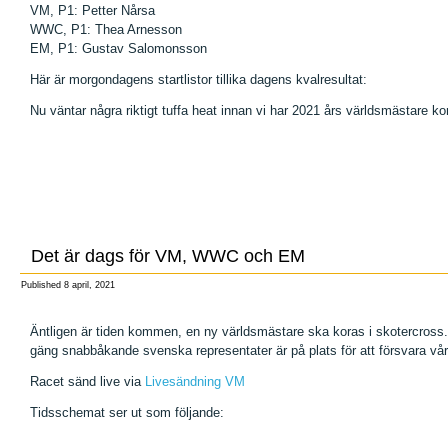
VM, P1: Petter Nårsa
WWC, P1: Thea Arnesson
EM, P1: Gustav Salomonsson
Här är morgondagens startlistor tillika dagens kvalresultat:
Nu väntar några riktigt tuffa heat innan vi har 2021 års världsmästare ko
Det är dags för VM, WWC och EM
Published
8 april, 2021
Äntligen är tiden kommen, en ny världsmästare ska koras i skotercro
gäng snabbåkande svenska representater är på plats för att försvara våra
Racet sänd live via
Livesändning VM
Tidsschemat ser ut som följande: