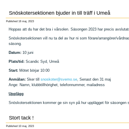
Snöskotersektionen bjuder in till träff i Umeå
Published
16 maj, 2023
Hoppas att du har det bra i vårsolen. Säsongen 2023 har precis avsluta
Snöskotersektionen vill nu ta del av hur ni som förare/arrangörer/vårdn
säsong.
Datum:
10 juni
Plats/tid:
Scandic Syd, Umeå
Start:
Mötet börjar 10:00
Anmälan:
Sker till
snoskoter@svemo.se
, Senast den 31 maj
Ange: Namn, klubbtillhörighet, telefonnummer, mailadress
Upplägg
Snöskotersektionen kommer ge sin syn på hur upplägget för säsongen
Stort tack !
Published
10 maj, 2023