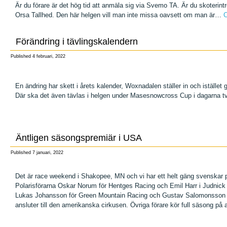
Är du förare är det hög tid att anmäla sig via Svemo TA. Är du skoterint
Orsa Tallhed. Den här helgen vill man inte missa oavsett om man är…
C
Förändring i tävlingskalendern
Published
4 februari, 2022
En ändring har skett i årets kalender, Woxnadalen ställer in och iställe
Där ska det även tävlas i helgen under Masesnowcross Cup i dagarna två. 
Äntligen säsongspremiär i USA
Published
7 januari, 2022
Det är race weekend i Shakopee, MN och vi har ett helt gäng svenskar på
Polarisförarna Oskar Norum för Hentges Racing och Emil Harr i Judnick
Lukas Johansson för Green Mountain Racing och Gustav Salomonsson f
ansluter till den amerikanska cirkusen. Övriga förare kör full säsong p