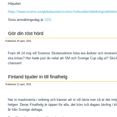
Inbjudan:
https://www.svemo.se/globalassets/svemo-forbundet/utbildning/utbildnin
Sista anmälningsdag är
12/5
.
Gör din röst hörd
Published
26 april, 2021
Fram till 14 maj vill Svemos Skotersektion höra era åsikter och önskemå
ska köras? Hur hade just du velat att SM och Sverige Cup såg ut? Skick
chansen!
Finland bjuder in till finalhelg
Published
12 april, 2021
Har ni maskinerna i ordning och känner att ni vill tävla mer så är det möj
helgen. Deras Finalhelg är öppen för alla, det körs två dagars tävling i 
år från Sverige deltaga.