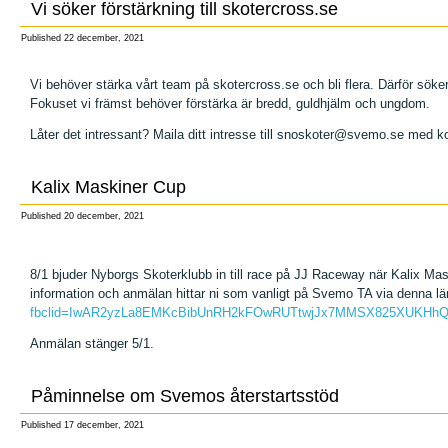
Vi söker förstärkning till skotercross.se
Published
22 december, 2021
Vi behöver stärka vårt team på skotercross.se och bli flera. Därför söker v
Fokuset vi främst behöver förstärka är bredd, guldhjälm och ungdom.
Låter det intressant? Maila ditt intresse till snoskoter@svemo.se med k
Kalix Maskiner Cup
Published
20 december, 2021
8/1 bjuder Nyborgs Skoterklubb in till race på JJ Raceway när Kalix Ma
information och anmälan hittar ni som vanligt på Svemo TA via denna l
fbclid=IwAR2yzLa8EMKcBibUnRH2kFOwRUTtwjJx7MMSX825XUKHh
Anmälan stänger 5/1.
Påminnelse om Svemos återstartsstöd
Published
17 december, 2021