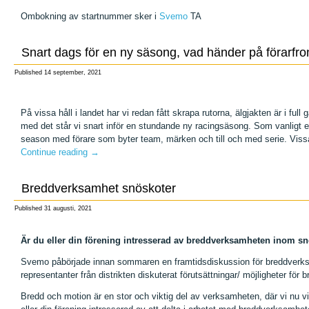
Ombokning av startnummer sker i
Svemo
TA
Snart dags för en ny säsong, vad händer på förarfr
Published
14 september, 2021
På vissa håll i landet har vi redan fått skrapa rutorna, älgjakten är i full
med det står vi snart inför en stundande ny racingsäsong. Som vanligt eft
season med förare som byter team, märken och till och med serie. Viss
Continue reading
→
Breddverksamhet snöskoter
Published
31 augusti, 2021
Är du eller
din förening intresserad av breddverksamheten inom sn
Svemo påbörjade innan sommaren en framtidsdiskussion för breddverk
representanter från distrikten diskuterat förutsättningar/ möjligheter f
Bredd och motion är en stor och viktig del av verksamheten, där vi nu vil