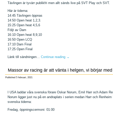
Tävlingen är tyvärr publikfri men allt sänds live på SVT Play och SVT.
Här är tiderna:
14:45 Tävlingen öppnas
14:50 Open heat 1,2,3.
15:25 Open heat 4,5,6
Följt av Dam
16:10 Open heat 8,9,10
16:50 Open LCQ
17:10 Dam Final
17:25 Open Final
Länk till sändningen…
Continue reading
→
Massor av racing är att vänta i helgen, vi börjar me
Published
5 februari, 2021
I USA laddar våra svenska förare Oskar Norum, Emil Harr och Adam Renh
Norum ligger just nu på en andraplats i serien medan Harr och Renheim li
svenska tiderna:
Fredag, öppningscermoni: 01:00