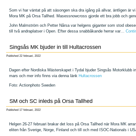
Som vi har väntat på att säsongen ska dra igång på allvar, äntligen är v
Mora MK på Orsa Tallhed. Masessnowcross gjorde ett bra jobb och gen
John Malmström och Petter Nårsa var helgens giganter som stod obeseg
till två andraplatser i Open. Efter dessa snabbåkande herrar var…
Conti
Singsås MK bjuder in till Hultacrossen
Published
22 februari, 2022
Dagen efter Nordiska Mästerskapet i Tydal bjuder Singsås Motorklubb in
mars och mer info finns via denna länk
Hultacrossen
Foto: Actionphoto Sweden
SM och SC inleds på Orsa Tallhed
Published
17 februari, 2022
Helgen 26-27 februari brakar det loss på Orsa Tallhed när Mora MK arran
eliten från Sverige, Norge, Finland och till och med ISOC-Nationals i USA