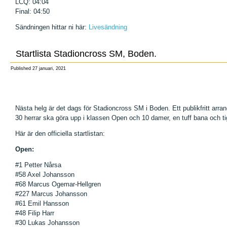
LCQ: 04:04
Final: 04:50
Sändningen hittar ni här:
Livesändning
Startlista Stadioncross SM, Boden.
Published
27 januari, 2021
Nästa helg är det dags för Stadioncross SM i Boden. Ett publikfritt arr
30 herrar ska göra upp i klassen Open och 10 damer, en tuff bana och ti
Här är den officiella startlistan:
Open:
#1 Petter Nårsa
#58 Axel Johansson
#68 Marcus Ogemar-Hellgren
#227 Marcus Johansson
#61 Emil Hansson
#48 Filip Harr
#30 Lukas Johansson