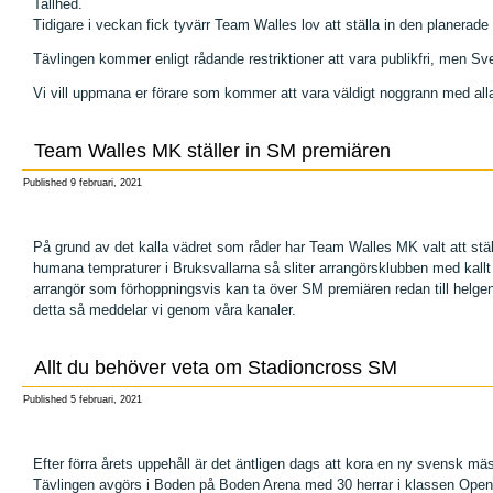
Tallhed.
Tidigare i veckan fick tyvärr Team Walles lov att ställa in den planerade
Tävlingen kommer enligt rådande restriktioner att vara publikfri, men 
Vi vill uppmana er förare som kommer att vara väldigt noggrann med all
Team Walles MK ställer in SM premiären
Published
9 februari, 2021
På grund av det kalla vädret som råder har Team Walles MK valt att stä
humana tempraturer i Bruksvallarna så sliter arrangörsklubben med kall
arrangör som förhoppningsvis kan ta över SM premiären redan till helgen 
detta så meddelar vi genom våra kanaler.
Allt du behöver veta om Stadioncross SM
Published
5 februari, 2021
Efter förra årets uppehåll är det äntligen dags att kora en ny svensk mä
Tävlingen avgörs i Boden på Boden Arena med 30 herrar i klassen Open o