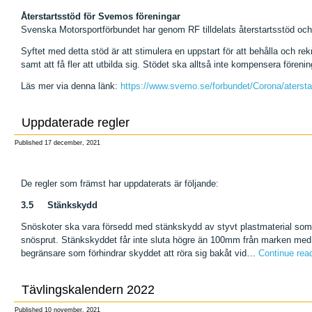
Återstartsstöd för Svemos föreningar
Svenska Motorsportförbundet har genom RF tilldelats återstartsstöd och 
Syftet med detta stöd är att stimulera en uppstart för att behålla och 
samt att få fler att utbilda sig. Stödet ska alltså inte kompensera föreni
Läs mer via denna länk:
https://www.svemo.se/forbundet/Corona/atersta
Uppdaterade regler
Published
17 december, 2021
De regler som främst har uppdaterats är följande:
3.5 Stänkskydd
Snöskoter ska vara försedd med stänkskydd av styvt plastmaterial so
snösprut. Stänkskyddet får inte sluta högre än 100mm från marken med f
begränsare som förhindrar skyddet att röra sig bakåt vid…
Continue rea
Tävlingskalendern 2022
Published
10 november, 2021