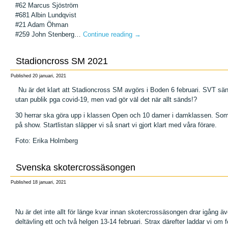
#62 Marcus Sjöström
#681 Albin Lundqvist
#21 Adam Öhman
#259 John Stenberg…
Continue reading
→
Stadioncross SM 2021
Published
20 januari, 2021
Nu är det klart att Stadioncross SM avgörs i Boden 6 februari. SVT sä
utan publik pga covid-19, men vad gör väl det när allt sänds!?
30 herrar ska göra upp i klassen Open och 10 damer i damklassen. Som 
på show. Startlistan släpper vi så snart vi gjort klart med våra förare.
Foto: Erika Holmberg
Svenska skotercrossäsongen
Published
18 januari, 2021
Nu är det inte allt för länge kvar innan skotercrossäsongen drar igång 
deltävling ett och två helgen 13-14 februari. Strax därefter laddar vi om