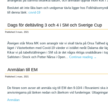
arrangeras på samma tilltänkta datum, och anmälan öppnar inom kort i
Beslutet att inte låta barn och undgomar tävla ligger hos Folkhälsomynd
till denna länk:
covid-19
Dags för deltävling 3 och 4 i SM och Sverige Cup
Published
3 mars, 2021
Återigen står Mora MK som arrangör när vi skall tävla på Orsa Tallhed 
läget i Västerbotten med Covid-19 vänder vi istället neråt Dalarna där l
Kikar vi på tabellställningen i SM så är det några riktiga snabbåkare i 
Sahlsten i Stock och Petter Nårsa i Open…
Continue reading
→
Anmälan till EM
Published
1 mars, 2021
De förare som avser att anmäla sig till EM den 9-10/4 i Rovaniemi ska 
anvisningarna på länken nedan och återkom vid funderingar. Uttagninga
Anmälan