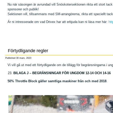
Nu när säsongen är avrundad vill Snöskotersektionen rikta ett stort tack ti
sponsorer och publik!
Sektionen vill, tillsammans med SM-arrangörerna, rikta ett speciellt tack
Är ni intresserade om vad Drivex har att erbjuda kan ni läsa mer här:
htt
Förtydligande regler
Published
30 mars, 2023
Vi vill gå ut med ett förtydligande om de tillägg för begränsningarna i
BILAGA J – BEGRÄNSNINGAR FÖR UNGDOM 12-14 OCH 14-16
50% Throttle Block gäller samtliga maskiner från och med 2018
.