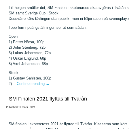
Till helgen smäller det, SM Finalen i skotercross ska avgöras i Tvärån
SM samt Sverige Cup i Stock.
Dessvärre körs tävlingen utan publik, men ni följer racen på svemoplay.
Topp fem i poängställningen ser ut som sådan:
Open
1) Petter Nårsa, 100p
2) John Stenberg, 72p
3) Lukas Johansson, 72p
4) Oskar Englund, 68p
5) Axel Johansson, 68p
Stock
1) Gustav Sahlsten, 100p
2)…
Continue reading
→
SM Finalen 2021 flyttas till Tvärån
Published
11 mars, 2021
SM-finalen i skotercross 2021 är flyttad till Tvärån. Klasserna som kö