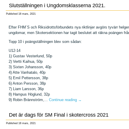
Slutställningen i Ungdomsklasserna 2021.
Published
18 mars, 2021
Efter FHM´S och Riksidrottsförbundets nya riktlinjer avgörs tyvärr helg
ungdomar, men Skotersektionen har tagit beslutet att räkna poängen från
Topp 10 i poängställningen blev som sådan:
U12-14
1) Gustav Vesterlund, 50p
2) Vertti Kaihua, 50p
3) Sixten Johansson, 40p
4) Atte Vanhatalo, 40p
5) Emil Pettersson, 38p
6) Anton Persson, 38p
7) Liam Larsson, 36p
8) Hampus Höglund, 32p
9) Robin Brännström,…
Continue reading
→
Det är dags för SM Final i skotercross 2021
Published
18 mars, 2021