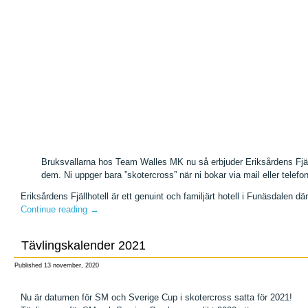
Bruksvallarna hos Team Walles MK nu så erbjuder Eriksårdens Fjäl
dem. Ni uppger bara ”skotercross” när ni bokar via mail eller telefon
Eriksårdens Fjällhotell är ett genuint och familjärt hotell i Funäsdalen där
Continue reading
→
Tävlingskalender 2021
Published
13 november, 2020
Nu är datumen för SM och Sverige Cup i skotercross satta för 2021!