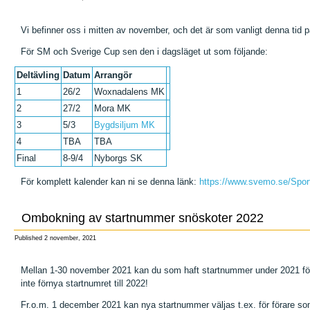
Vi befinner oss i mitten av november, och det är som vanligt denna tid p
För SM och Sverige Cup sen den i dagsläget ut som följande:
Deltävling
Datum
Arrangör
1
26/2
Woxnadalens MK
2
27/2
Mora MK
3
5/3
Bygdsiljum MK
4
TBA
TBA
Final
8-9/4
Nyborgs SK
För komplett kalender kan ni se denna länk:
https://www.svemo.se/Sport
Ombokning av startnummer snöskoter 2022
Published
2 november, 2021
Mellan 1-30 november 2021 kan du som haft startnummer under 2021 förny
inte förnya startnumret till 2022!
Fr.o.m. 1 december 2021 kan nya startnummer väljas t.ex. för förare som b