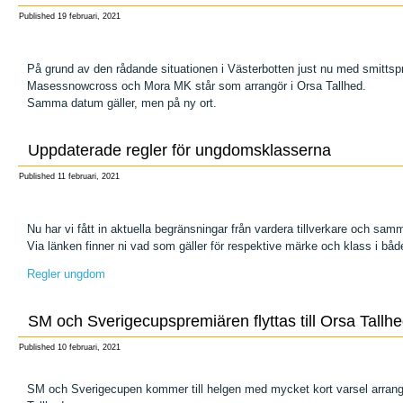
Published
19 februari, 2021
På grund av den rådande situationen i Västerbotten just nu med smittsprid
Masessnowcross och Mora MK står som arrangör i Orsa Tallhed.
Samma datum gäller, men på ny ort.
Uppdaterade regler för ungdomsklasserna
Published
11 februari, 2021
Nu har vi fått in aktuella begränsningar från vardera tillverkare och sa
Via länken finner ni vad som gäller för respektive märke och klass i bå
Regler ungdom
SM och Sverigecupspremiären flyttas till Orsa Tallh
Published
10 februari, 2021
SM och Sverigecupen kommer till helgen med mycket kort varsel arra