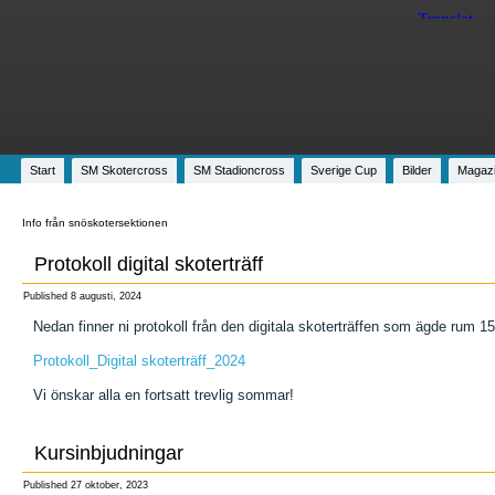
Start
SM Skotercross
SM Stadioncross
Sverige Cup
Bilder
Magaz
Info från snöskotersektionen
Protokoll digital skoterträff
Published
8 augusti, 2024
Nedan finner ni protokoll från den digitala skoterträffen som ägde rum 15
Protokoll_Digital skoterträff_2024
Vi önskar alla en fortsatt trevlig sommar!
Kursinbjudningar
Published
27 oktober, 2023