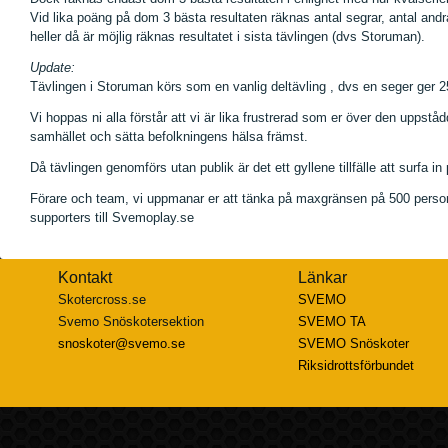
Vid lika poäng på dom 3 bästa resultaten räknas antal segrar, antal andr
heller då är möjlig räknas resultatet i sista tävlingen (dvs Storuman).
Update:
Tävlingen i Storuman körs som en vanlig deltävling , dvs en seger ger
Vi hoppas ni alla förstår att vi är lika frustrerad som er över den uppstå
samhället och sätta befolkningens hälsa främst.
Då tävlingen genomförs utan publik är det ett gyllene tillfälle att surfa 
Förare och team, vi uppmanar er att tänka på maxgränsen på 500 personer 
supporters till Svemoplay.se
Kontakt
Länkar
Skotercross.se
SVEMO
Svemo Snöskotersektion
SVEMO TA
snoskoter@svemo.se
SVEMO Snöskoter
Riksidrottsförbundet