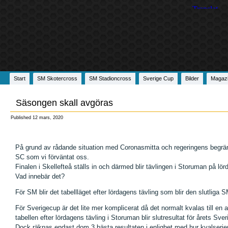
Start
SM Skotercross
SM Stadioncross
Sverige Cup
Bilder
Magaz
Säsongen skall avgöras
Published
12 mars, 2020
På grund av rådande situation med Coronasmitta och regeringens begrä
SC som vi förväntat oss.
Finalen i Skellefteå ställs in och därmed blir tävlingen i Storuman på lö
Vad innebär det?
För SM blir det tabellläget efter lördagens tävling som blir den slutliga 
För Sverigecup är det lite mer komplicerat då det normalt kvalas till en a
tabellen efter lördagens tävling i Storuman blir slutresultat för årets Sve
Dock räknas endast dom 3 bästa resultaten i enlighet med hur kvalserien