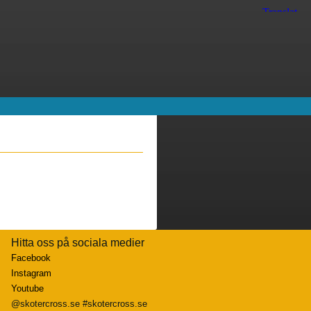
Hitta oss på sociala medier
Facebook
Instagram
Youtube
@skotercross.se #skotercross.se