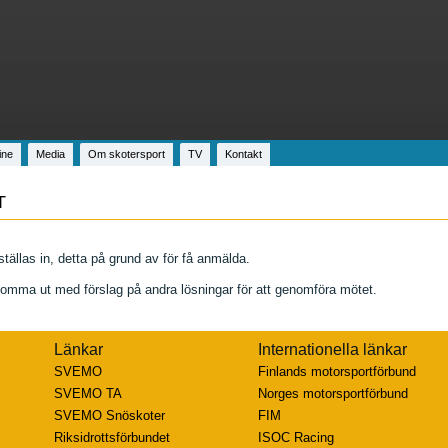
ine
Media
Om skotersport
TV
Kontakt
T
tällas in, detta på grund av för få anmälda.
mma ut med förslag på andra lösningar för att genomföra mötet.
Länkar
Internationella länkar
SVEMO
Finlands motorsportförbund
SVEMO TA
Norges motorsportförbund
SVEMO Snöskoter
FIM
Riksidrottsförbundet
ISOC Racing