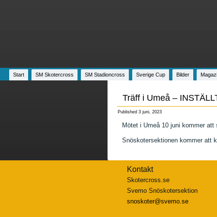
Start
SM Skotercross
SM Stadioncross
Sverige Cup
Bilder
Magaz
Träff i Umeå – INSTÄLL
Published
3 juni, 2023
Mötet i Umeå 10 juni kommer att s
Snöskotersektionen kommer att ko
Kontakt
Skotercross.se
Svemo Snöskotersektion
snoskoter@svemo.se