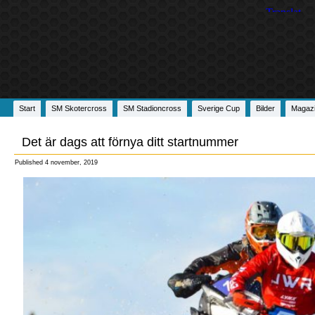
Start
SM Skotercross
SM Stadioncross
Sverige Cup
Bilder
Magaz
Det är dags att förnya ditt startnummer
Published
4 november, 2019