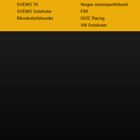
SVEMO TA
Norges motorsportförbund
SVEMO Snöskoter
FIM
Riksidrottsförbundet
ISOC Racing
VM Snöskoter