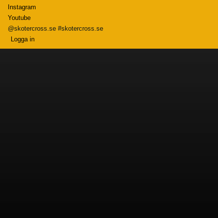
Instagram
Youtube
@skotercross.se #skotercross.se
Logga in