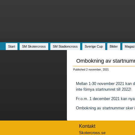
Start
SM Skotercross
SM Stadioncross
Sverige Cup
Bilder
Magaz
Ombokning av startnum
Published
2 november, 2021
Mellan 1-30 november 2021 kan du
inte förnya startnumret till 2022!
Fr.o.m. 1 december 2021 kan nya st
Ombokning av startnummer sker 
Kontakt
Skotercross.se