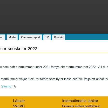
ine
Media
Om skotersport
TV
Kontakt
mer snöskoter 2022
 som haft startnummer under 2021 förnya ditt startnummer för 2022. Vill du v
artnummer väljas t.ex. för förare som byter klass eller vill välja ett annat l
i
Svemo
TA
Länkar
Internationella länkar
SVEMO
Finlands motorsportförbund