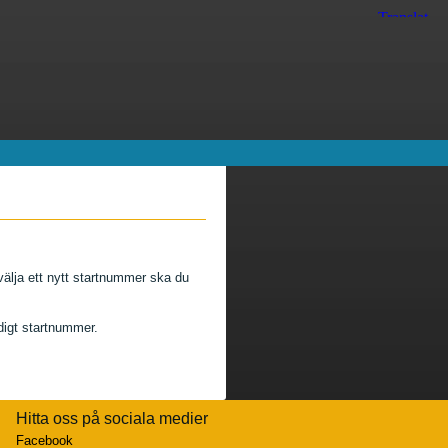
älja ett nytt startnummer ska du
edigt startnummer.
Hitta oss på sociala medier
Facebook