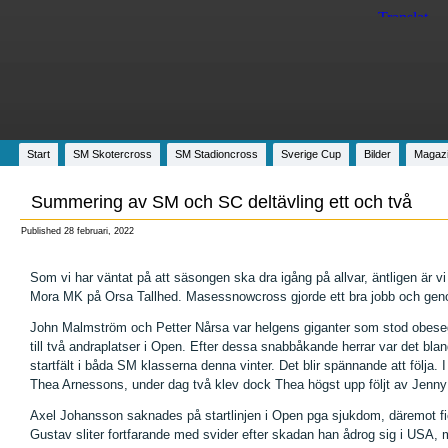
Start
SM Skotercross
SM Stadioncross
Sverige Cup
Bilder
Magaz
Summering av SM och SC deltävling ett och två
Published
28 februari, 2022
Som vi har väntat på att säsongen ska dra igång på allvar, äntligen är v
Mora MK på Orsa Tallhed. Masessnowcross gjorde ett bra jobb och gen
John Malmström och Petter Nårsa var helgens giganter som stod obeseg
till två andraplatser i Open. Efter dessa snabbåkande herrar var det blan
startfält i båda SM klasserna denna vinter. Det blir spännande att följ
Thea Arnessons, under dag två klev dock Thea högst upp följt av Jenny
Axel Johansson saknades på startlinjen i Open pga sjukdom, däremot f
Gustav sliter fortfarande med svider efter skadan han ådrog sig i USA, m