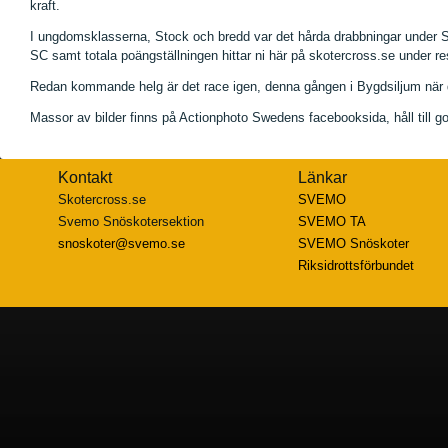
kraft.
I ungdomsklasserna, Stock och bredd var det hårda drabbningar under Sv
SC samt totala poängställningen hittar ni här på skotercross.se under re
Redan kommande helg är det race igen, denna gången i Bygdsiljum när de
Massor av bilder finns på Actionphoto Swedens facebooksida, håll till g
Kontakt
Länkar
Skotercross.se
SVEMO
Svemo Snöskotersektion
SVEMO TA
snoskoter@svemo.se
SVEMO Snöskoter
Riksidrottsförbundet