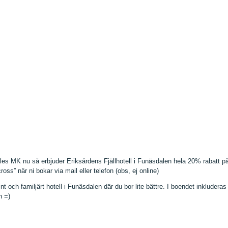
es MK nu så erbjuder Eriksårdens Fjällhotell i Funäsdalen hela 20% rabatt p
oss” när ni bokar via mail eller telefon (obs, ej online)
nt och familjärt hotell i Funäsdalen där du bor lite bättre. I boendet inkluderas 
n =)