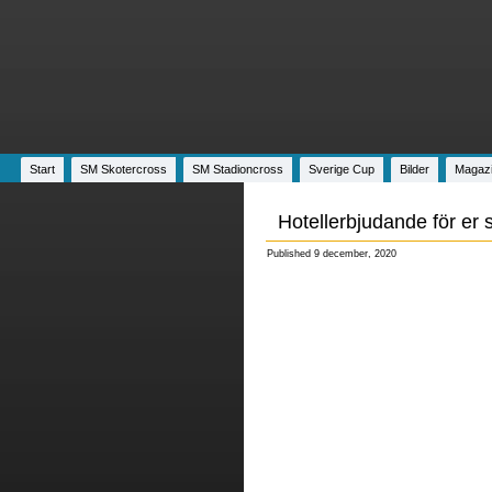
Start
SM Skotercross
SM Stadioncross
Sverige Cup
Bilder
Magaz
Hotellerbjudande för er 
Published
9 december, 2020