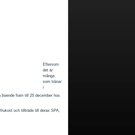
Eftersom
det är
många
som tränar
i
å boende fram till 20 december hos
frukost och tillträde till deras SPA,