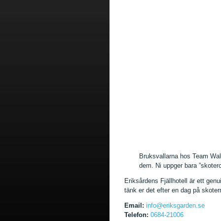
Bruksvallarna hos Team Wall
dem. Ni uppger bara ”skotercr
Eriksårdens Fjällhotell är ett genui
tänk er det efter en dag på skoter
Email:
info@eriksgarden.se
Telefon:
0684-21006