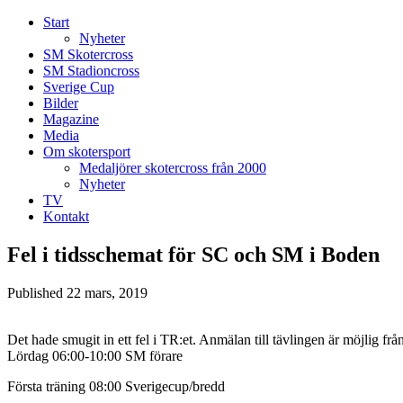
Start
Nyheter
SM Skotercross
SM Stadioncross
Sverige Cup
Bilder
Magazine
Media
Om skotersport
Medaljörer skotercross från 2000
Nyheter
TV
Kontakt
Fel i tidsschemat för SC och SM i Boden
Published
22 mars, 2019
Det hade smugit in ett fel i TR:et. Anmälan till tävlingen är möjlig 
Lördag 06:00-10:00 SM förare
Första träning 08:00 Sverigecup/bredd