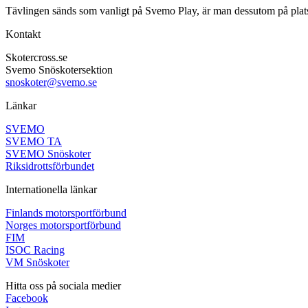
Tävlingen sänds som vanligt på Svemo Play, är man dessutom på plats 
Kontakt
Skotercross.se
Svemo Snöskotersektion
snoskoter@svemo.se
Länkar
SVEMO
SVEMO TA
SVEMO Snöskoter
Riksidrottsförbundet
Internationella länkar
Finlands motorsportförbund
Norges motorsportförbund
FIM
ISOC Racing
VM Snöskoter
Hitta oss på sociala medier
Facebook