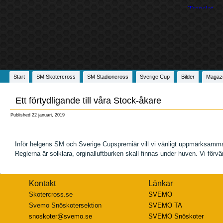
Start
SM Skotercross
SM Stadioncross
Sverige Cup
Bilder
Magaz
Ett förtydligande till våra Stock-åkare
Published
22 januari, 2019
Inför helgens SM och Sverige Cupspremiär vill vi vänligt uppmärksamma e
Reglerna är solklara, orginalluftburken skall finnas under huven. Vi förvä
Kontakt
Länkar
Skotercross.se
SVEMO
Svemo Snöskotersektion
SVEMO TA
snoskoter@svemo.se
SVEMO Snöskoter