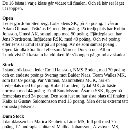
De 16 bästa i varje klass går vidare till finalen. Och så här ser läget
ut i toppen.
Open
Leder gör John Stenberg, Lofsdalens SK, på 75 poäng. Tvåa är
Adam Öhman, Tväråns IF, med 66 poäng. På tredjeplats har Robin
Jonsson, Umeå AK, smugit upp med 50 poäng. Fjärdeplatsen har
Jens Nordström, Infjärdens RSK, med 40 poäng. Och två poäng
efter Jens är Emil Harr på 38 poäng. Av de som samlat poäng i
Open får alla köra final eftersom Marcus Dorsch och Albin
Lundqvist fått kasta in handduken för säsongen på grund av skador.
Stock
I standardklassen leder Emil Hansson, NMS Boden, med 70 poäng
och en endaste poängs övertag mot Balder Nääs, Team Walles MK,
som har 69 poäng. Pär Vikman, Malmfältens MCK, har en
tredjeplats med 62 poäng. Robert Lunden, Tydal MK, är bäste
norrman med 44 poäng. Emil Sundvisson, Åsarna SSK, ligger på
femteplats med 34 poäng. Den som just nu har sista plats till finalen i
Kalix är Gustav Salomonsson med 13 poäng. Men det är extremt tätt
om sista platserna.
Dam Stock
I damklassen har Marica Renheim, Lima MS, full pott med 75
poäng. På andraplats hittar vi Matilda Johansson, Älvsbyns MS,