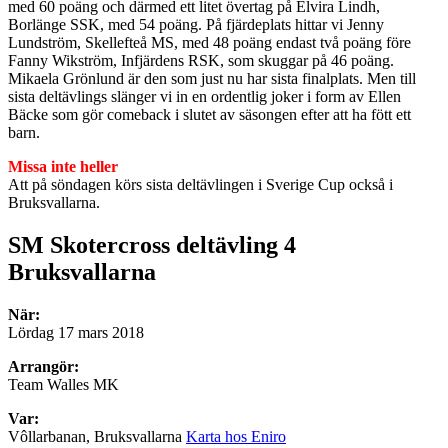
med 60 poäng och därmed ett litet övertag på Elvira Lindh,
Borlänge SSK, med 54 poäng. På fjärdeplats hittar vi Jenny
Lundström, Skellefteå MS, med 48 poäng endast två poäng före
Fanny Wikström, Infjärdens RSK, som skuggar på 46 poäng.
Mikaela Grönlund är den som just nu har sista finalplats. Men till
sista deltävlings slänger vi in en ordentlig joker i form av Ellen
Bäcke som gör comeback i slutet av säsongen efter att ha fött ett
barn.
Missa inte heller
Att på söndagen körs sista deltävlingen i Sverige Cup också i
Bruksvallarna.
SM Skotercross deltävling 4
Bruksvallarna
När:
Lördag 17 mars 2018
Arrangör:
Team Walles MK
Var:
Vôllarbanan, Bruksvallarna
Karta hos Eniro