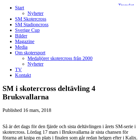
Start
Nyheter
SM Skotercross
SM Stadioncross
Sverige Cup
Bilder
Magazine
Media
Om skotersport
Medaljörer skotercross från 2000
Nyheter
TV
Kontakt
SM i skotercross deltävling 4
Bruksvallarna
Published
16 mars, 2018
Så är det dags för den fjärde och sista deltävlingen i årets SM-serie i
skotercross. Lördag 17 mars i Bruksvallarna är sista chansen för
förarna att knipa en plats i finalen som går redan helgen efter i Kalix.