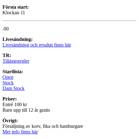
Första start:
Klockan 11
.00
Livesändning:
Livesändning och resultat finns här
TR:
Tilläggsregler
Startlista:
Open
Stock
Dam Stock
Priser:
Entré 100 kr
Barn upp till 12 år gratis
Övrigt:
Försäljning av korv, fika och hamburgare
Mer info finns här