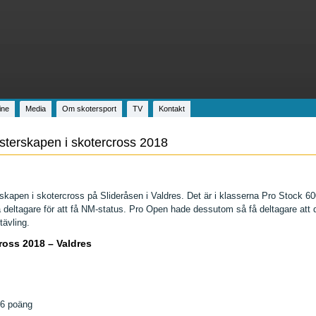
ine
Media
Om skotersport
TV
Kontakt
sterskapen i skotercross 2018
skapen i skotercross på Slideråsen i Valdres. Det är i klasserna Pro Stoc
å deltagare för att få NM-status. Pro Open hade dessutom så få deltagare att 
ävling.
oss 2018 – Valdres
56 poäng