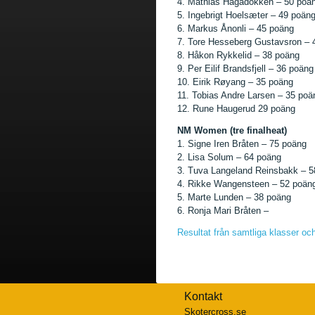
4. Mathias Hagadokken – 50 poä
5. Ingebrigt
Hoelsæter – 49 poän
6. Markus Ånonli – 45 poäng
7. Tore Hesseberg Gustavsron – 
8. Håkon Rykkelid – 38 poäng
9. Per Eilif Brandsfjell – 36 poäng
10. Eirik Røyang – 35 poäng
11. Tobias Andre Larsen – 35 poä
12. Rune Haugerud 29 poäng
NM Women (tre finalheat)
1. Signe Iren Bråten – 75 poäng
2. Lisa Solum – 64 poäng
3. Tuva Langeland Reinsbakk – 5
4. Rikke Wangensteen – 52 poän
5. Marte Lunden – 38 poäng
6. Ronja Mari Bråten –
Resultat från samtliga klasser och
Kontakt
Skotercross.se