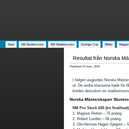
Start
SM Skotercross
SM Stadioncross
Sverige Cup
Bilder
Magaz
Resultat från Norska Mä
Published
15 mars, 2018
I helgen avgjordes Norska Mäster
ut. De andra klasserna hade för f
kördes dessutom en stadioncrosst
Norska Mästerskapen Skotercr
NM Pro Stock 600 (tre finalheat)
1. Magnus Reiten – 75 poäng
2. Robert Lunden – 66 poäng
3.
Ole-Herman Hagen Sjøgren – 