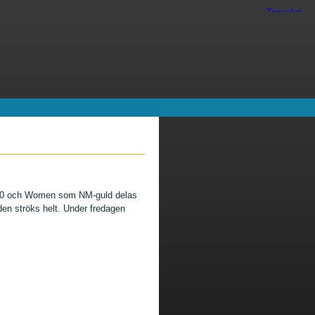
k 600 och Women som NM-guld delas
den ströks helt. Under fredagen