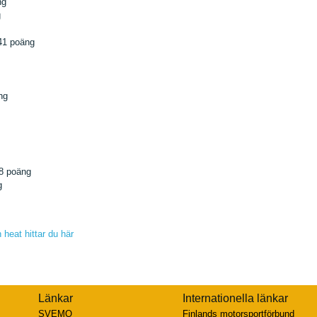
ng
g
41 poäng
ng
8 poäng
g
 heat hittar du här
Länkar
Internationella länkar
SVEMO
Finlands motorsportförbund