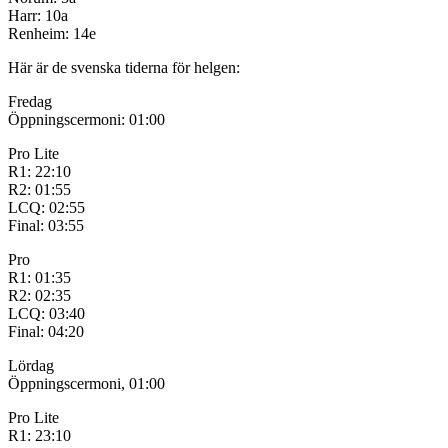
Harr: 10a
Renheim: 14e
Här är de svenska tiderna för helgen:
Fredag
Öppningscermoni: 01:00
Pro Lite
R1: 22:10
R2: 01:55
LCQ: 02:55
Final: 03:55
Pro
R1: 01:35
R2: 02:35
LCQ: 03:40
Final: 04:20
Lördag
Öppningscermoni, 01:00
Pro Lite
R1: 23:10