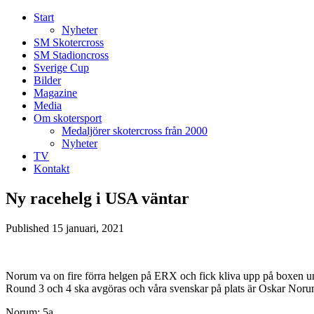
Start
Nyheter
SM Skotercross
SM Stadioncross
Sverige Cup
Bilder
Magazine
Media
Om skotersport
Medaljörer skotercross från 2000
Nyheter
TV
Kontakt
Ny racehelg i USA väntar
Published
15 januari, 2021
Norum va on fire förra helgen på ERX och fick kliva upp på boxen und
Round 3 och 4 ska avgöras och våra svenskar på plats är Oskar Norum
Norum: 5a