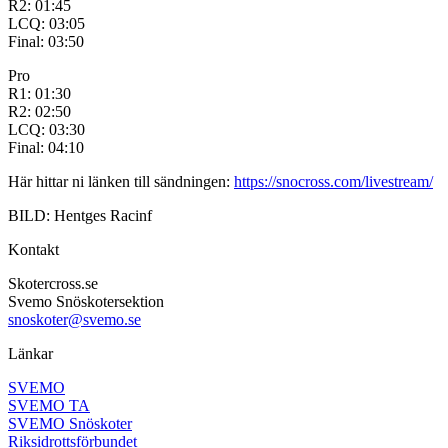
R2: 01:45
LCQ: 03:05
Final: 03:50
Pro
R1: 01:30
R2: 02:50
LCQ: 03:30
Final: 04:10
Här hittar ni länken till sändningen:
https://snocross.com/livestream/
BILD: Hentges Racinf
Kontakt
Skotercross.se
Svemo Snöskotersektion
snoskoter@svemo.se
Länkar
SVEMO
SVEMO TA
SVEMO Snöskoter
Riksidrottsförbundet