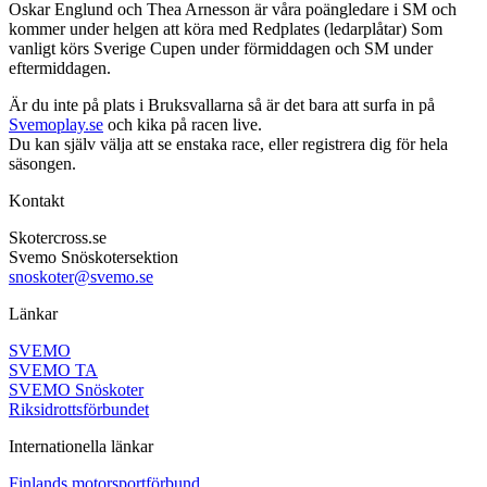
Oskar Englund och Thea Arnesson är våra poängledare i SM och
kommer under helgen att köra med Redplates (ledarplåtar) Som
vanligt körs Sverige Cupen under förmiddagen och SM under
eftermiddagen.
Är du inte på plats i Bruksvallarna så är det bara att surfa in på
Svemoplay.se
och kika på racen live.
Du kan själv välja att se enstaka race, eller registrera dig för hela
säsongen.
Kontakt
Skotercross.se
Svemo Snöskotersektion
snoskoter@svemo.se
Länkar
SVEMO
SVEMO TA
SVEMO Snöskoter
Riksidrottsförbundet
Internationella länkar
Finlands motorsportförbund