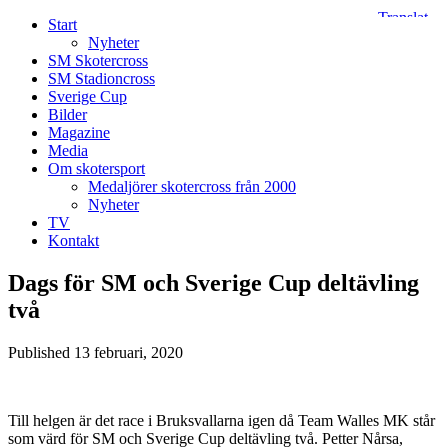
Start
Nyheter
SM Skotercross
SM Stadioncross
Sverige Cup
Bilder
Magazine
Media
Om skotersport
Medaljörer skotercross från 2000
Nyheter
TV
Kontakt
Dags för SM och Sverige Cup deltävling
två
Published
13 februari, 2020
Till helgen är det race i Bruksvallarna igen då Team Walles MK står
som värd för SM och Sverige Cup deltävling två. Petter Nårsa,