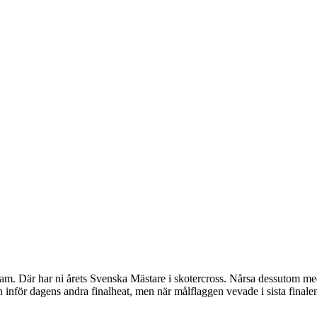
m. Där har ni årets Svenska Mästare i skotercross. Nårsa dessutom me
inför dagens andra finalheat, men när målflaggen vevade i sista finale