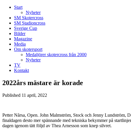
Start
Nyheter
SM Skotercross
SM Stadioncross
Sverige Cup
Bilder
Magazine
Media
Om skotersport
Medaljörer skotercross från 2000
Nyheter
TV
Kontakt
2022års mästare är korade
Published
11 april, 2022
Petter Nårsa, Open. John Malmström, Stock och Jenny Lundström, Da
finaldagen desto mer spännande med tekniska bekymmer på startlinjen 
dagen igenom tätt följd av Thea Arnesson som knep silvret.