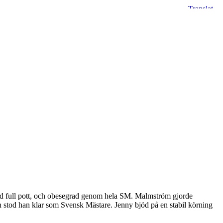
d full pott, och obesegrad genom hela SM. Malmström gjorde
n stod han klar som Svensk Mästare. Jenny bjöd på en stabil körning